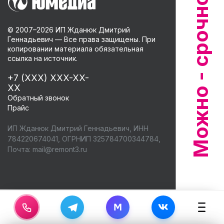
© 2007–
2026
ИП Жданюк Дмитрий
Геннадьевич — Все права защищены. При
копировании материала обязательная
ссылка на источник.
+7 (XXX) XXX-XX-
XX
Обратный звонок
Прайс
ИП Жданюк Дмитрий Геннадьевич, ИНН
784220674041, ОГРНИП 325784700344784,
Почта:
mail@remont3.ru
M