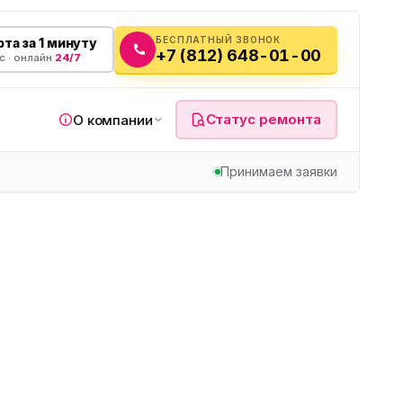
БЕСПЛАТНЫЙ ЗВОНОК
та за 1 минуту
+7 (812) 648-01-00
с · онлайн
24/7
Статус ремонта
О компании
Принимаем заявки
я
а
вч