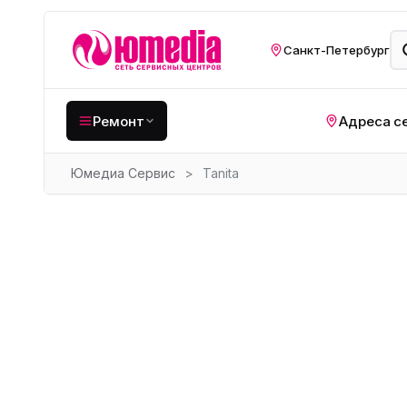
Санкт-Петербург
Ремонт
Адреса с
Юмедиа Сервис
>
Tanita
Крупная бытовая
техника
Хо
Кухонная техника
Н
ко
Мелкая цифровая
техника
Газ
Видеотехника
Вел
Компьютерная техника
Хо