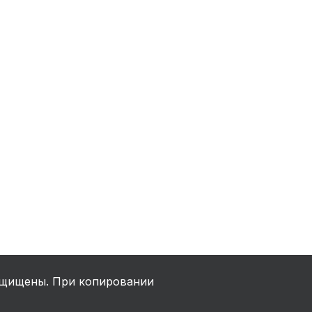
ха
ль
ы
щищены. При копировании