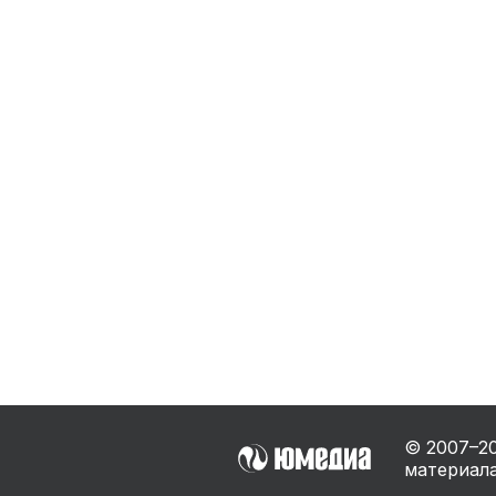
Бытовая техника
Ви
Ото
Фототехника
Оргтехника
Паро
Сушил
Аудиотехника
Электротранспорт
Электроинструмент
Бензотехника
Садовая техника
© 2007–
2
материала