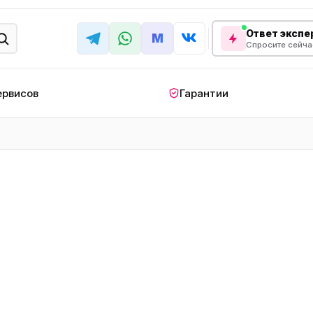
Ответ экспер
M
Спросите сейча
ервисов
Гарантии
КРУПНАЯ БЫТОВАЯ ТЕХНИКА
лодильник
Стиральная машина
Кондиционер
апольный
Мобильный
Посудомоечна
ндиционер
кондиционер
машина
овая плита
Варочная панель
Беговая дорожк
отренажер
Сушильный шкаф
Духовой шкаф
лодильная
Холодильный шкаф
Встраиваемая с
камера