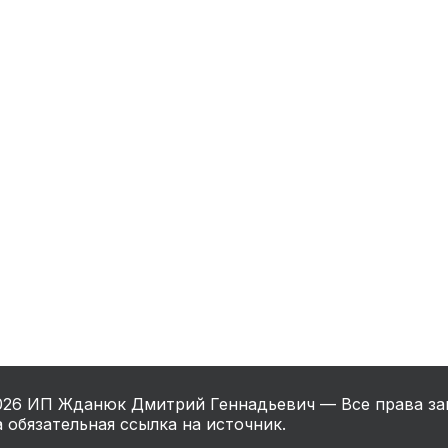
нный шкаф
Вентиляция
Осушитель возду
пительный
Бьюти холодильник
Водонагревате
котел
конвектомат
Бойлер
Кулер для вод
ьная машина
Тепловая завеса
026
ИП Жданюк Дмитрий Геннадьевич — Все права за
 обязательная ссылка на источник.