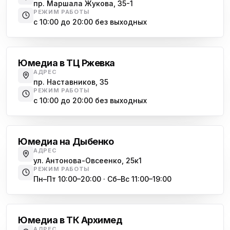
пр. Маршала Жукова, 35-1
ю
пр. Наставников 35
РЕЖИМ РАБОТЫ
с 10:00 до 20:00 без выходных
Юмедиа на Дыбенко
Большевиков
ю
ул. Антонова-Овсеенко, 25к1
Юмедиа в ТЦ Ржевка
Юмедиа в ТК Юго-Запад
ю
АДРЕС
пр. Маршала Жукова, 35-1
пр. Наставников, 35
РЕЖИМ РАБОТЫ
Юмедиа на Космонавтов
с 10:00 до 20:00 без выходных
ю
пр. Космонавтов, 38к4
Дыбенко
Юмедиа на Международной
ю
Юмедиа на Дыбенко
ул. Белы Куна, 24к1
АДРЕС
ул. Антонова-Овсеенко, 25к1
Юмедиа в Купчино
ю
РЕЖИМ РАБОТЫ
ул. Будапештская, 87-3
Пн–Пт 10:00–20:00 · Сб–Вс 11:00–19:00
Академическая
Юмедиа Сервис в Колпино
ю
ул. Тверская 60, Колпино
Юмедиа в ТК Архимед
Юмедиа во Всеволожске
АДРЕС