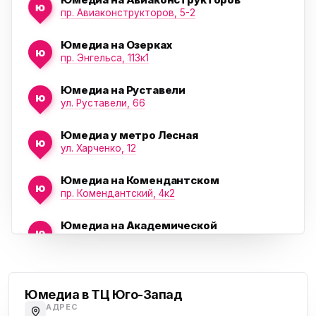
ю
пр. Авиаконструкторов, 5-2
Юмедиа на Озерках
ю
ю
пр. Энгельса, 113к1
Юмедиа на Руставели
ю
ул. Руставели, 66
Юмедиа у метро Лесная
ю
ул. Харченко, 12
Юмедиа на Комендантском
ю
пр. Комендантский, 4к2
Юмедиа на Академической
ю
пр. Науки, 21к1
Проспект Ветеранов
Юмедиа на Васильевском острове
ю
Морская набережная, 35
Юмедиа в ТЦ Юго-Запад
АДРЕС
Юмедиа на Наставников