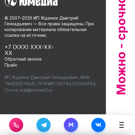
© 2007–
2026
ИП Жданюк Дмитрий
Геннадьевич — Все права защищены. При
копировании материала обязательная
ссылка на источник.
+7 (XXX) XXX-XX-
XX
Обратный звонок
Прайс
ИП Жданюк Дмитрий Геннадьевич, ИНН
784220674041, ОГРНИП 325784700344784,
Почта:
mail@remont3.ru
M