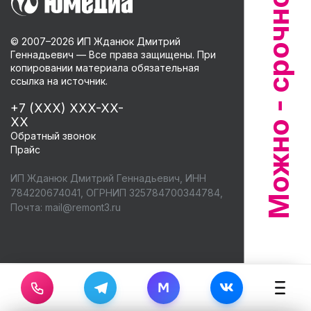
© 2007–
2026
ИП Жданюк Дмитрий
Геннадьевич — Все права защищены. При
копировании материала обязательная
ссылка на источник.
+7 (XXX) XXX-XX-
XX
Обратный звонок
Прайс
ИП Жданюк Дмитрий Геннадьевич, ИНН
784220674041, ОГРНИП 325784700344784,
Почта:
mail@remont3.ru
M