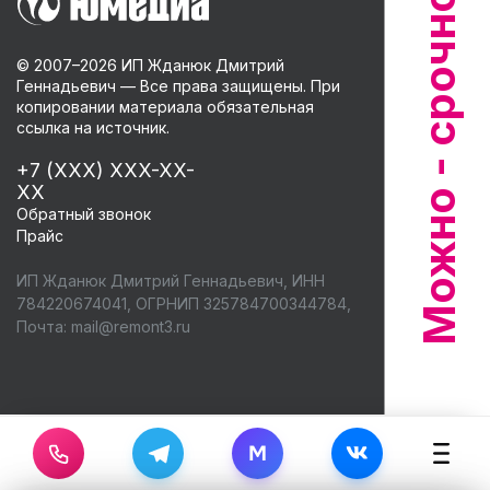
© 2007–
2026
ИП Жданюк Дмитрий
Геннадьевич — Все права защищены. При
копировании материала обязательная
ссылка на источник.
+7 (XXX) XXX-XX-
XX
Обратный звонок
Прайс
ИП Жданюк Дмитрий Геннадьевич, ИНН
784220674041, ОГРНИП 325784700344784,
Почта:
mail@remont3.ru
M