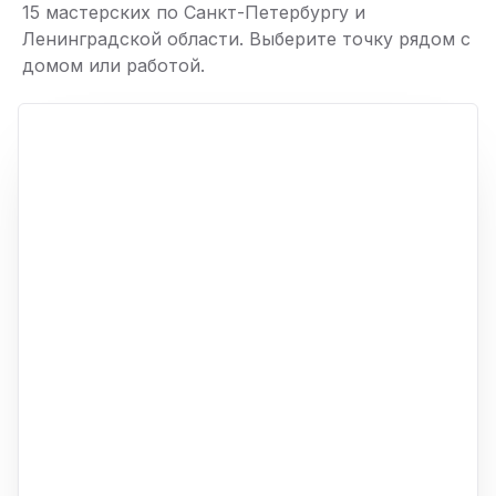
15 мастерских по Санкт-Петербургу и
Ленинградской области. Выберите точку рядом с
домом или работой.
ю
p,
+
−
ю
ю
ю
ю