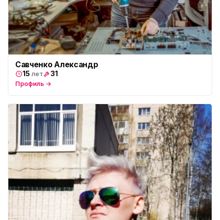
Савченко Александр
15
31
лет
Профиль →