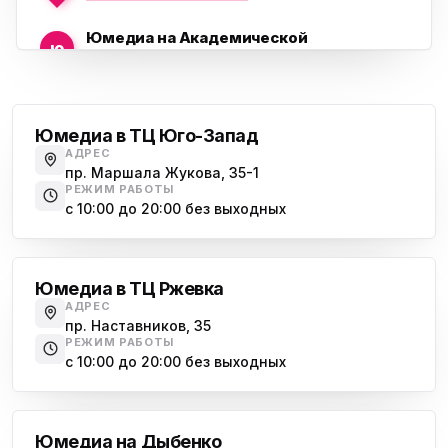
Юмедиа на Академической
ю
пр. Науки, 21к1
Проспект Ветеранов
Юмедиа на Васильевском острове
ю
Морская набережная, 35
Юмедиа в ТЦ Юго-Запад
АДРЕС
Юмедиа на Наставников
пр. Маршала Жукова, 35-1
ю
пр. Наставников 35
РЕЖИМ РАБОТЫ
с 10:00 до 20:00 без выходных
Юмедиа на Дыбенко
Большевиков
ю
ул. Антонова-Овсеенко, 25к1
Юмедиа в ТЦ Ржевка
Юмедиа в ТК Юго-Запад
ю
АДРЕС
пр. Маршала Жукова, 35-1
пр. Наставников, 35
РЕЖИМ РАБОТЫ
Юмедиа на Космонавтов
с 10:00 до 20:00 без выходных
ю
пр. Космонавтов, 38к4
Дыбенко
Юмедиа на Международной
ю
Юмедиа на Дыбенко
ул. Белы Куна, 24к1