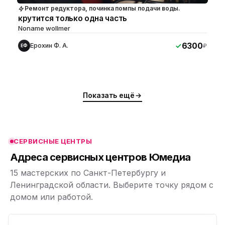
Ремонт редуктора, починка помпы подачи воды.
крутится только одна часть
Noname wollmer
6300
Ерохин Ф. А.
₽
ЕФ
ю
ю
Показать ещё
ю
ю
СЕРВИСНЫЕ ЦЕНТРЫ
ю
Адреса сервисных центров Юмедиа
15 мастерских по Санкт-Петербургу и
Ленинградской области. Выберите точку рядом с
домом или работой.
ю
p,