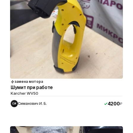
замена мотора
Шумит при работе
Karcher WV50
4200
Симанович И. Б.
₽
СИ