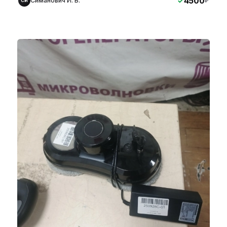
4500
Симанович И. Б.
₽
СИ