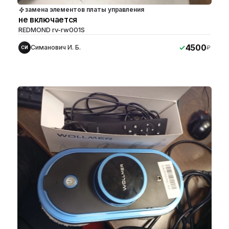
замена элементов платы управления
не включается
REDMOND rv-rw001S
4500
Симанович И. Б.
₽
СИ