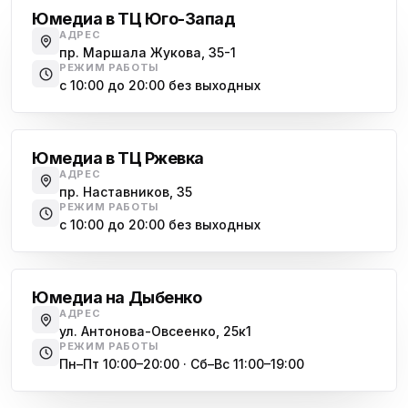
Морская набережная, 35
Юмедиа в ТЦ Юго-Запад
АДРЕС
Юмедиа на Наставников
пр. Маршала Жукова, 35-1
ю
пр. Наставников 35
РЕЖИМ РАБОТЫ
с 10:00 до 20:00 без выходных
Юмедиа на Дыбенко
Большевиков
ю
ул. Антонова-Овсеенко, 25к1
Юмедиа в ТЦ Ржевка
Юмедиа в ТК Юго-Запад
ю
АДРЕС
пр. Маршала Жукова, 35-1
пр. Наставников, 35
РЕЖИМ РАБОТЫ
Юмедиа на Космонавтов
с 10:00 до 20:00 без выходных
ю
пр. Космонавтов, 38к4
Дыбенко
Юмедиа на Международной
ю
Юмедиа на Дыбенко
ул. Белы Куна, 24к1
АДРЕС
ул. Антонова-Овсеенко, 25к1
Юмедиа в Купчино
ю
РЕЖИМ РАБОТЫ
ул. Будапештская, 87-3
Пн–Пт 10:00–20:00 · Сб–Вс 11:00–19:00
Академическая
Юмедиа Сервис в Колпино
ю