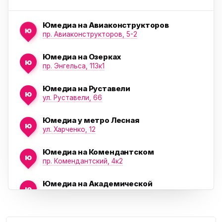
Юмедиа на Авиаконструкторов
ю
пр. Авиаконструкторов, 5-2
Юмедиа на Озерках
ю
ю
пр. Энгельса, 113к1
Юмедиа на Руставели
ю
ул. Руставели, 66
Юмедиа у метро Лесная
ю
ул. Харченко, 12
Юмедиа на Комендантском
ю
пр. Комендантский, 4к2
Юмедиа на Академической
ю
пр. Науки, 21к1
Проспект Ветеранов
Юмедиа на Васильевском острове
ю