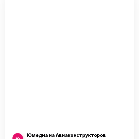
ю
ю
ю
ю
Юмедиа на Авиаконструкторов
ю