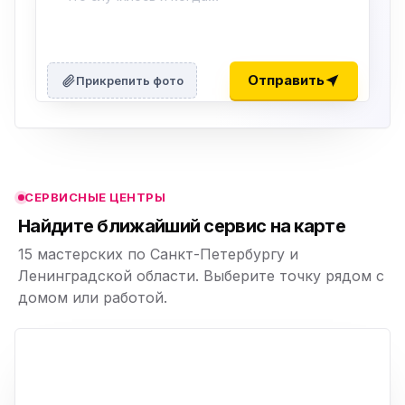
ю
ю
Отправить
Прикрепить фото
ю
ю
СЕРВИСНЫЕ ЦЕНТРЫ
ю
Найдите ближайший сервис на карте
15 мастерских по Санкт-Петербургу и
Ленинградской области. Выберите точку рядом с
домом или работой.
ю
p,
+
−