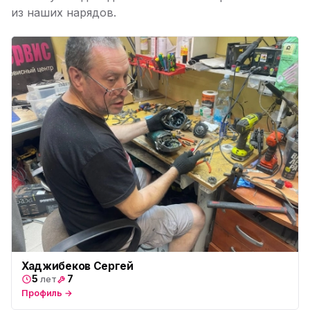
пр. Наставников 35
из наших нарядов.
Юмедиа на Дыбенко
ю
ул. Антонова-Овсеенко, 25к1
Юмедиа в ТК Юго-Запад
ю
пр. Маршала Жукова, 35-1
Юмедиа на Космонавтов
ю
пр. Космонавтов, 38к4
Юмедиа на Международной
ю
ул. Белы Куна, 24к1
Юмедиа в Купчино
ю
ул. Будапештская, 87-3
Юмедиа Сервис в Колпино
ю
Хаджибеков Сергей
ул. Тверская 60, Колпино
5
7
лет
Профиль →
Юмедиа во Всеволожске
ю