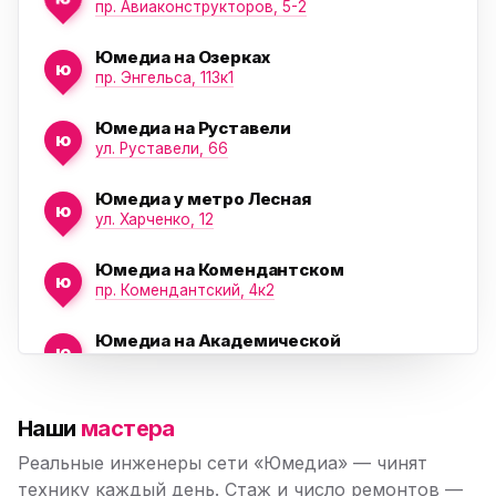
пр. Авиаконструкторов, 5-2
Юмедиа на Озерках
ю
ю
пр. Энгельса, 113к1
Юмедиа на Руставели
ю
ул. Руставели, 66
Юмедиа у метро Лесная
ю
ул. Харченко, 12
Юмедиа на Комендантском
ю
пр. Комендантский, 4к2
Юмедиа на Академической
ю
пр. Науки, 21к1
Юмедиа на Васильевском острове
ю
Наши
мастера
Морская набережная, 35
Реальные инженеры сети «Юмедиа» — чинят
Юмедиа на Наставников
технику каждый день. Стаж и число ремонтов —
ю