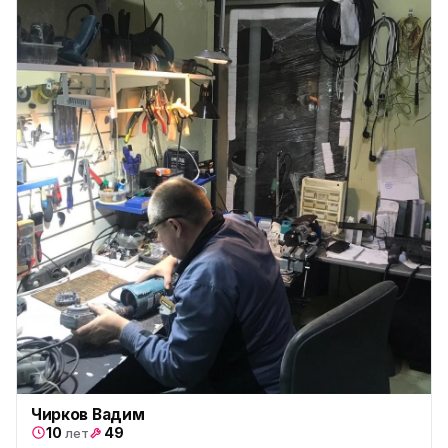
Чирков Вадим
10
49
лет