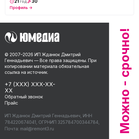
21
30
год
Профиль →
© 2007–
2026
ИП Жданюк Дмитрий
Геннадьевич — Все права защищены. При
копировании материала обязательная
ссылка на источник.
+7 (XXX) XXX-XX-
XX
Обратный звонок
Прайс
ИП Жданюк Дмитрий Геннадьевич, ИНН
784220674041, ОГРНИП 325784700344784,
Почта:
mail@remont3.ru