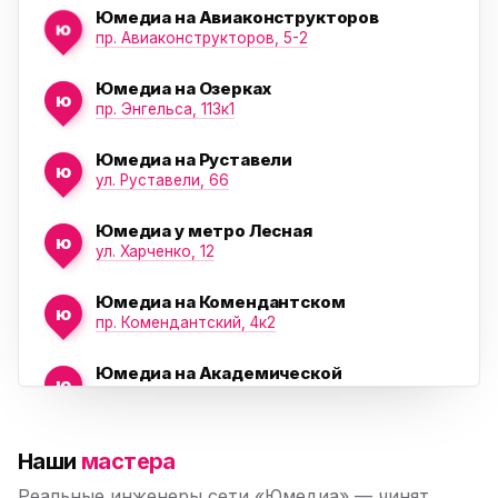
Юмедиа на Авиаконструкторов
ю
пр. Авиаконструкторов, 5-2
Юмедиа на Озерках
ю
ю
пр. Энгельса, 113к1
Юмедиа на Руставели
ю
ул. Руставели, 66
Юмедиа у метро Лесная
ю
ул. Харченко, 12
Юмедиа на Комендантском
ю
пр. Комендантский, 4к2
Юмедиа на Академической
ю
пр. Науки, 21к1
Юмедиа на Васильевском острове
ю
Наши
мастера
Морская набережная, 35
Реальные инженеры сети «Юмедиа» — чинят