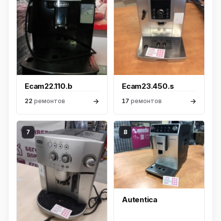
Ecam22.110.b
Ecam23.450.s
→
→
22
ремонтов
17
ремонтов
7
8
Autentica