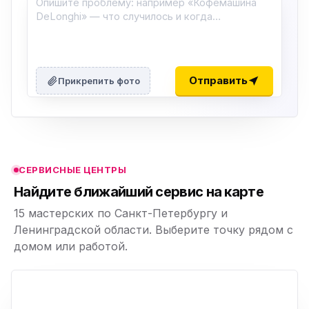
ю
ю
Отправить
Прикрепить фото
ю
ю
СЕРВИСНЫЕ ЦЕНТРЫ
ю
Найдите ближайший сервис на карте
15 мастерских по Санкт-Петербургу и
Ленинградской области. Выберите точку рядом с
домом или работой.
ю
p,
+