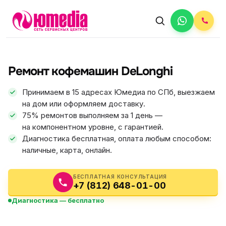
АВТОРИЗОВАННЫЙ СЕРВИС
DeLonghi
Ремонт кофемашин DeLonghi
5.0
ФИКС ЦЕНА
Принимаем в 15 адресах Юмедиа по СПб, выезжаем
на дом или оформляем доставку.
75% ремонтов выполняем за 1 день —
на компонентном уровне, с гарантией.
Диагностика бесплатная, оплата любым способом:
наличные, карта, онлайн.
БЕСПЛАТНАЯ КОНСУЛЬТАЦИЯ
+7 (812) 648-01-00
Диагностика — бесплатно