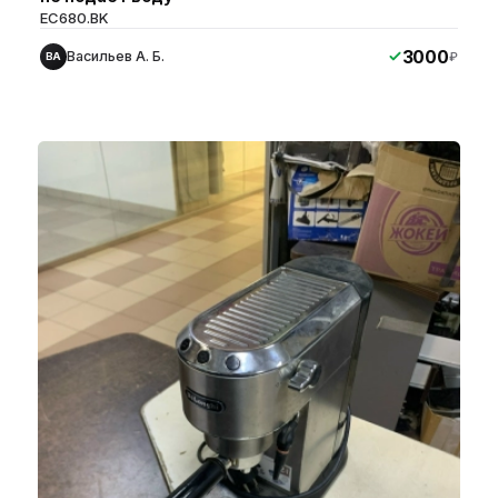
EC680.BK
3000
Васильев А. Б.
₽
ВА