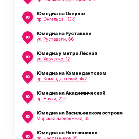
Юмедиа на Озерках
ю
пр. Энгельса, 113к1
ю
Юмедиа на Руставели
ю
ул. Руставели, 66
Юмедиа у метро Лесная
ю
ул. Харченко, 12
Юмедиа на Комендантском
ю
пр. Комендантский, 4к2
Юмедиа на Академической
ю
пр. Науки, 21к1
Юмедиа на Васильевском острове
ю
Морская набережная, 35
Юмедиа на Наставников
ю
пр. Наставников 35