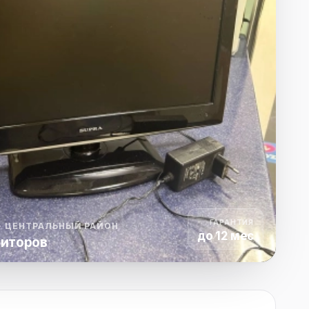
ха
ль
ы
ГАРАНТИЯ
· ЦЕНТРАЛЬНЫЙ РАЙОН
до 12 мес
ниторов