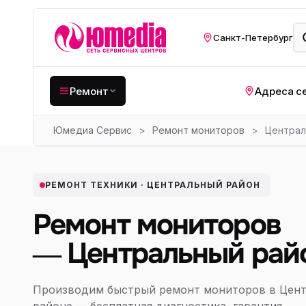
Санкт-Петербург
Ремонт
Адреса с
Юмедиа Сервис
>
Ремонт мониторов
>
Централ
Крупная бытовая
техника
Хо
Кухонная техника
РЕМОНТ ТЕХНИКИ · ЦЕНТРАЛЬНЫЙ РАЙОН
Н
ко
Мелкая цифровая
Ремонт мониторов
техника
Газ
— Центральный рай
Видеотехника
Вел
Компьютерная техника
Хо
Производим быстрый ремонт мониторов в Цен