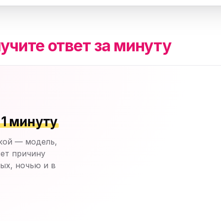
учите ответ за минуту
 1 минуту
кой — модель,
ет причину
ых, ночью и в