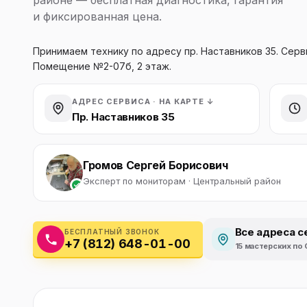
районе — бесплатная диагностика, гарантия
Бытовая техника
Ви
и фиксированная цена.
Ото
Фототехника
Принимаем технику по адресу пр. Наставников 35. Сер
Помещение №2-07б, 2 этаж.
Оргтехника
Паро
Сушил
АДРЕС СЕРВИСА · НА КАРТЕ ↓
Аудиотехника
Пр. Наставников 35
Электротранспорт
Громов Сергей Борисович
Электроинструмент
Эксперт по мониторам · Центральный район
Бензотехника
Все адреса с
БЕСПЛАТНЫЙ ЗВОНОК
Садовая техника
+7 (812) 648-01-00
15 мастерских по