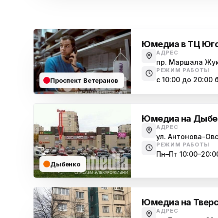
Юмедиа в ТЦ Юг
АДРЕС
пр. Маршала Жук
РЕЖИМ РАБОТЫ
с 10:00 до 20:00
Проспект Ветеранов
Юмедиа на Дыбе
АДРЕС
ул. Антонова-Овс
РЕЖИМ РАБОТЫ
Пн–Пт 10:00–20:00
Дыбенко
Юмедиа на Тверс
АДРЕС