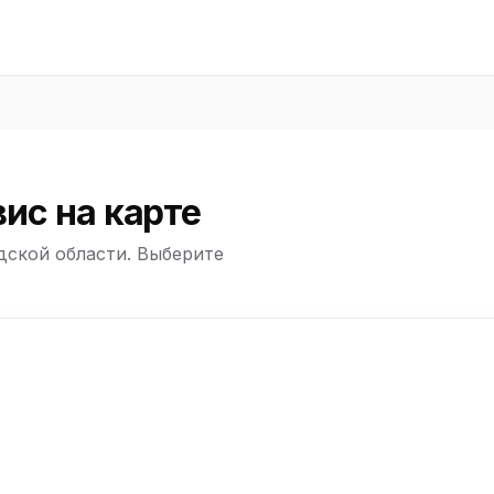
ю
ю
ю
ю
ис на карте
дской области. Выберите
ю
+
−
ю