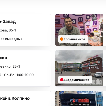
о-Запад
ова, 35-1
 без выходных
Большевиков
нко
еенко, 25к1
 · Сб–Вс 11:00–19:00
Академическая
кой в Колпино