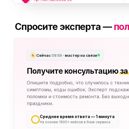
Юмедиа на Дыбенко
ю
ул. Антонова-Овсеенко, 25к1
Спросите эксперта —
пол
Юмедиа в ТК Юго-Запад
ю
пр. Маршала Жукова, 35-1
Юмедиа на Космонавтов
ю
пр. Космонавтов, 38к4
Сейчас
09:59
· мастер на связи
Юмедиа на Международной
Получите консультацию
за
ю
ул. Белы Куна, 24к1
Опишите подробно, что случилось с техни
Юмедиа в Купчино
ю
симптомы, коды ошибок. Эксперт подскаж
ул. Будапештская, 87-3
поломки и стоимость ремонта. Без выходн
праздники.
Юмедиа Сервис в Колпино
ю
ул. Тверская 60, Колпино
Среднее время ответа — 1 минута
На основе 1900+ кейсов в базе сервиса
Юмедиа во Всеволожске
ю
пр. Христиновский 28, Всеволожск