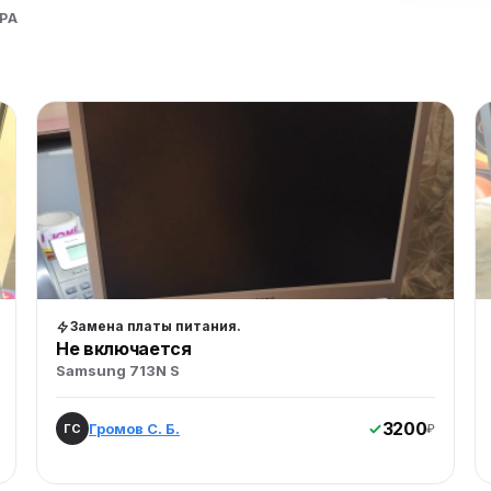
РА
Замена платы питания.
Не включается
Samsung 713N S
3200
Громов С. Б.
ГС
₽