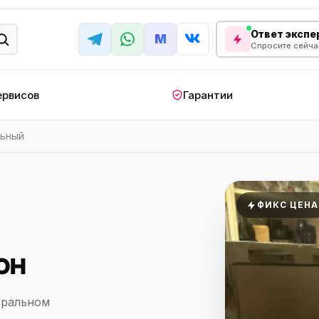
Ответ экспер
M
Спросите сейча
ервисов
Гарантии
ьный
КРУПНАЯ БЫТОВАЯ ТЕХНИКА
лодильник
Стиральная машина
Кондиционер
апольный
Мобильный
Посудомоечна
ФИКС ЦЕНА
ндиционер
кондиционер
машина
овая плита
Варочная панель
Беговая дорожк
он
отренажер
Сушильный шкаф
Духовой шкаф
лодильная
Холодильный шкаф
Встраиваемая с
тральном
камера