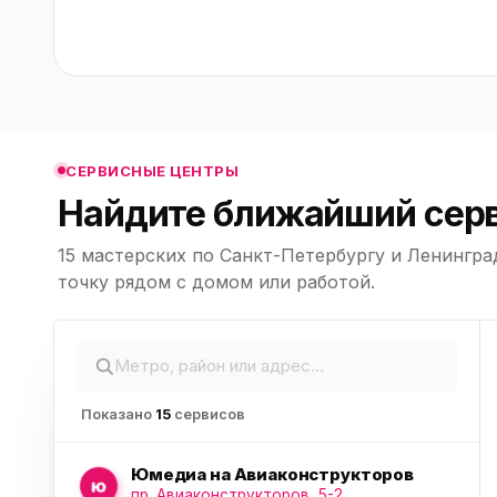
ю
ю
ю
СЕРВИСНЫЕ ЦЕНТРЫ
Найдите ближайший серв
15 мастерских по Санкт-Петербургу и Ленингра
ю
Leaflet
|
©
точку рядом с домом или работой.
OpenStreetMap,
© CARTO
Показано
15
сервисов
Юмедиа на Авиаконструкторов
ю
пр. Авиаконструкторов, 5-2