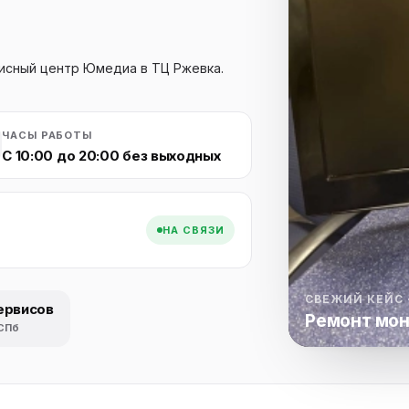
нный шкаф
Вентиляция
Осушитель возду
пительный
Бьюти холодильник
Водонагревате
котел
висный центр Юмедиа в ТЦ Ржевка.
конвектомат
Бойлер
Кулер для вод
ьная машина
Тепловая завеса
ЧАСЫ РАБОТЫ
С 10:00 до 20:00 без выходных
НА СВЯЗИ
СВЕЖИЙ КЕЙС 
ервисов
Ремонт мо
 СПб