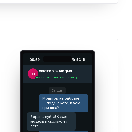
09:59
📶 5G 🔋
Мастер Юмедиа
ю
в сети · отвечает сразу
Сегодня
Монитор не работает
— подскажете, в чём
причина?
Здравствуйте! Какая
модель и сколько ей
лет?