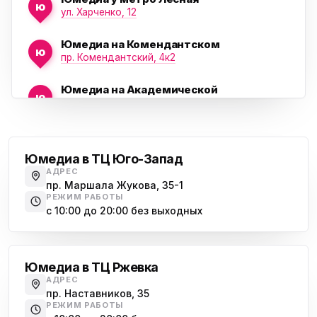
ю
ул. Харченко, 12
Юмедиа на Комендантском
ю
пр. Комендантский, 4к2
Юмедиа на Академической
ю
пр. Науки, 21к1
Проспект Ветеранов
Юмедиа на Васильевском острове
ю
Морская набережная, 35
Юмедиа в ТЦ Юго-Запад
АДРЕС
Юмедиа на Наставников
пр. Маршала Жукова, 35-1
ю
пр. Наставников 35
РЕЖИМ РАБОТЫ
с 10:00 до 20:00 без выходных
Юмедиа на Дыбенко
Большевиков
ю
ул. Антонова-Овсеенко, 25к1
Юмедиа в ТЦ Ржевка
Юмедиа в ТК Юго-Запад
ю
АДРЕС
пр. Маршала Жукова, 35-1
пр. Наставников, 35
РЕЖИМ РАБОТЫ
Юмедиа на Космонавтов