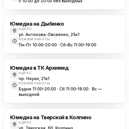
с 10:00 до 20:00 без выходных
ю
пр. Космонавтов, 38к4
Дыбенко
Юмедиа на Международной
ю
Юмедиа на Дыбенко
ул. Белы Куна, 24к1
АДРЕС
ул. Антонова-Овсеенко, 25к1
Юмедиа в Купчино
ю
РЕЖИМ РАБОТЫ
ул. Будапештская, 87-3
Пн–Пт 10:00–20:00 · Сб–Вс 11:00–19:00
Академическая
Юмедиа Сервис в Колпино
ю
ул. Тверская 60, Колпино
Юмедиа в ТК Архимед
Юмедиа во Всеволожске
АДРЕС
ю
пр. Науки, 21к1
пр. Христиновский 28, Всеволожск
РЕЖИМ РАБОТЫ
Будни 11:00–20:00 · Сб 11:00–18:00 · Вс —
выходной
Обухово
Юмедиа на Тверской в Колпино
АДРЕС
ул. Тверская, 60, Колпино