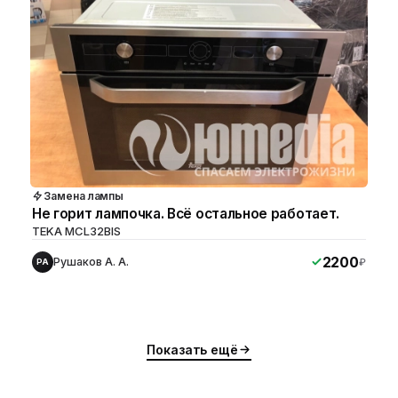
Замена лампы
Не горит лампочка. Всё остальное работает.
TEKA MCL32BIS
2200
Рушаков А. А.
₽
РА
ю
ю
Показать ещё
ю
ю