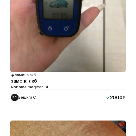
замена акб
замена акб
Noname magicar 14
2000
Бешига С.
₽
БС