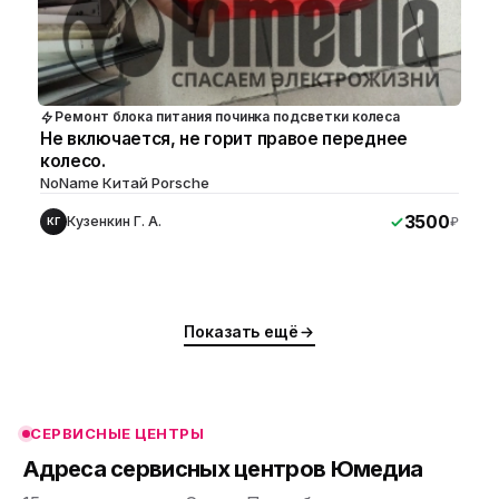
Ремонт блока питания починка подсветки колеса
Не включается, не горит правое переднее
колесо.
NoName Китай Porsche
3500
Кузенкин Г. А.
₽
КГ
ю
ю
Показать ещё
ю
ю
СЕРВИСНЫЕ ЦЕНТРЫ
ю
Адреса сервисных центров Юмедиа