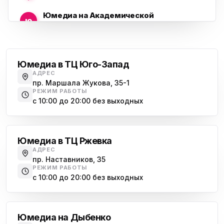
Юмедиа на Академической
ю
пр. Науки, 21к1
Проспект Ветеранов
Юмедиа на Васильевском острове
ю
Морская набережная, 35
Юмедиа в ТЦ Юго-Запад
АДРЕС
Юмедиа на Наставников
пр. Маршала Жукова, 35-1
ю
пр. Наставников 35
РЕЖИМ РАБОТЫ
с 10:00 до 20:00 без выходных
Юмедиа на Дыбенко
Большевиков
ю
ул. Антонова-Овсеенко, 25к1
Юмедиа в ТЦ Ржевка
Юмедиа в ТК Юго-Запад
ю
АДРЕС
пр. Маршала Жукова, 35-1
пр. Наставников, 35
РЕЖИМ РАБОТЫ
Юмедиа на Космонавтов
с 10:00 до 20:00 без выходных
ю
пр. Космонавтов, 38к4
Дыбенко
Юмедиа на Международной
ю
Юмедиа на Дыбенко
ул. Белы Куна, 24к1