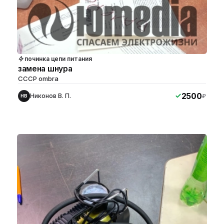
починка цепи питания
замена шнура
СССР ombra
2500
Никонов В. П.
₽
НВ