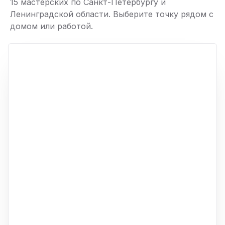
15 мастерских по Санкт-Петербургу и
Ленинградской области. Выберите точку рядом с
домом или работой.
ю
p,
+
−
ю
ю
ю
ю