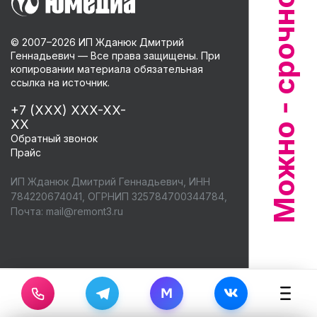
© 2007–
2026
ИП Жданюк Дмитрий
Геннадьевич — Все права защищены. При
копировании материала обязательная
ссылка на источник.
+7 (XXX) XXX-XX-
XX
Обратный звонок
Прайс
ИП Жданюк Дмитрий Геннадьевич, ИНН
784220674041, ОГРНИП 325784700344784,
Почта:
mail@remont3.ru
M