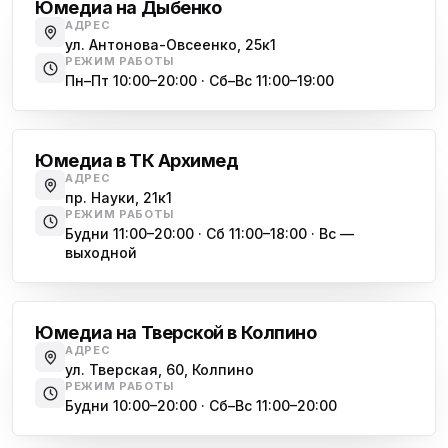
Юмедиа на Дыбенко
ул. Белы Куна, 24к1
АДРЕС
ул. Антонова-Овсеенко, 25к1
Юмедиа в Купчино
ю
РЕЖИМ РАБОТЫ
ул. Будапештская, 87-3
Пн–Пт 10:00–20:00 · Сб–Вс 11:00–19:00
Академическая
Юмедиа Сервис в Колпино
ю
ул. Тверская 60, Колпино
Юмедиа в ТК Архимед
Юмедиа во Всеволожске
АДРЕС
ю
пр. Науки, 21к1
пр. Христиновский 28, Всеволожск
РЕЖИМ РАБОТЫ
Будни 11:00–20:00 · Сб 11:00–18:00 · Вс —
выходной
Обухово
Юмедиа на Тверской в Колпино
АДРЕС
ул. Тверская, 60, Колпино
РЕЖИМ РАБОТЫ
Будни 10:00–20:00 · Сб–Вс 11:00–20:00
Василеостровская