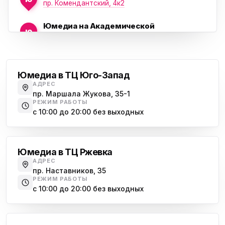
пр. Комендантский, 4к2
Юмедиа на Академической
ю
пр. Науки, 21к1
Проспект Ветеранов
Юмедиа на Васильевском острове
ю
Морская набережная, 35
Юмедиа в ТЦ Юго-Запад
АДРЕС
Юмедиа на Наставников
пр. Маршала Жукова, 35-1
ю
пр. Наставников 35
РЕЖИМ РАБОТЫ
с 10:00 до 20:00 без выходных
Юмедиа на Дыбенко
Большевиков
ю
ул. Антонова-Овсеенко, 25к1
Юмедиа в ТЦ Ржевка
Юмедиа в ТК Юго-Запад
ю
АДРЕС
пр. Маршала Жукова, 35-1
пр. Наставников, 35
РЕЖИМ РАБОТЫ
Юмедиа на Космонавтов
с 10:00 до 20:00 без выходных
ю
пр. Космонавтов, 38к4
Дыбенко
Юмедиа на Международной
ю