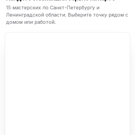
15 мастерских по Санкт-Петербургу и
Ленинградской области. Выберите точку рядом с
домом или работой.
ю
p,
+
−
ю
ю
ю
ю