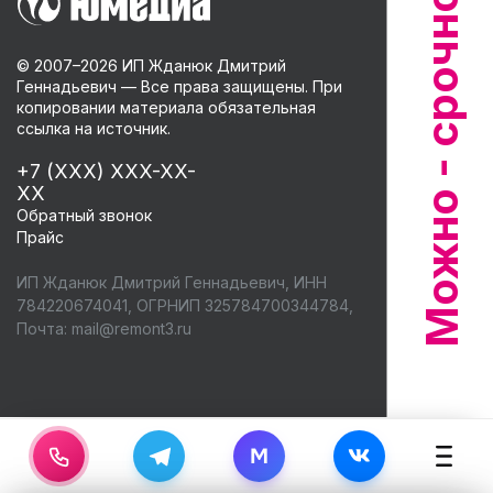
© 2007–
2026
ИП Жданюк Дмитрий
Геннадьевич — Все права защищены. При
копировании материала обязательная
ссылка на источник.
+7 (XXX) XXX-XX-
XX
Обратный звонок
Прайс
ИП Жданюк Дмитрий Геннадьевич, ИНН
784220674041, ОГРНИП 325784700344784,
Почта:
mail@remont3.ru
M