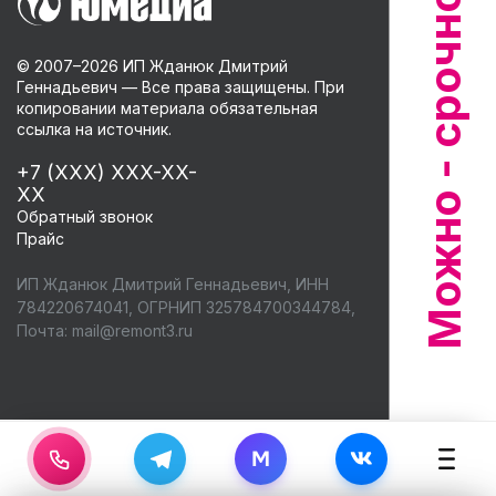
© 2007–
2026
ИП Жданюк Дмитрий
Геннадьевич — Все права защищены. При
копировании материала обязательная
ссылка на источник.
+7 (XXX) XXX-XX-
XX
Обратный звонок
Прайс
ИП Жданюк Дмитрий Геннадьевич, ИНН
784220674041, ОГРНИП 325784700344784,
Почта:
mail@remont3.ru
M