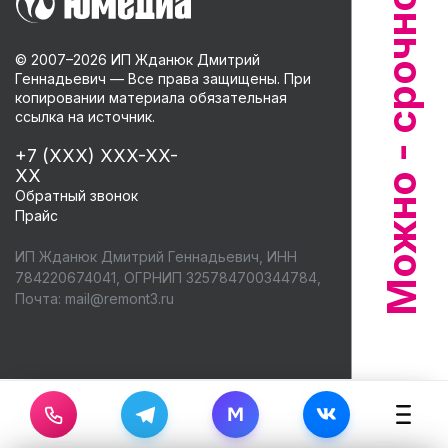
© 2007–
2026
ИП Жданюк Дмитрий
Геннадьевич — Все права защищены. При
копировании материала обязательная
ссылка на источник.
+7 (XXX) XXX-XX-
XX
Обратный звонок
Прайс
ИП Жданюк Дмитрий Геннадьевич, ИНН
784220674041, ОГРНИП 325784700344784,
Почта:
mail@remont3.ru
M