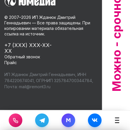
© 2007–
2026
ИП Жданюк Дмитрий
Геннадьевич — Все права защищены. При
копировании материала обязательная
ссылка на источник.
+7 (XXX) XXX-XX-
XX
Обратный звонок
Прайс
ИП Жданюк Дмитрий Геннадьевич, ИНН
784220674041, ОГРНИП 325784700344784,
Почта:
mail@remont3.ru
M