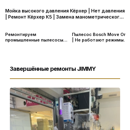
Мойка высокого давления Кёрхер | Нет давления
| Ремонт Кёрхер К5 | Замена манометрического
клапана
Ремонтируем
Пылесос Bosch Move On M
промышленные пылесосы
| Не работают режимы
Дастпром ПП-220 в СПб
переключения | Ремонт
платы управления
Завершённые ремонты JIMMY