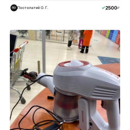
2500
Постолатий О. Г.
₽
ПО