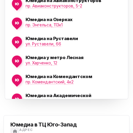
Юмедиа на Авиаконструкторов
ю
пр. Авиаконструкторов, 5-2
Юмедиа на Озерках
ю
ю
пр. Энгельса, 113к1
Юмедиа на Руставели
ю
ул. Руставели, 66
Юмедиа у метро Лесная
ю
ул. Харченко, 12
Юмедиа на Комендантском
ю
пр. Комендантский, 4к2
Юмедиа на Академической
ю
пр. Науки, 21к1
Проспект Ветеранов
Юмедиа на Васильевском острове
ю
Морская набережная, 35
Юмедиа в ТЦ Юго-Запад
АДРЕС