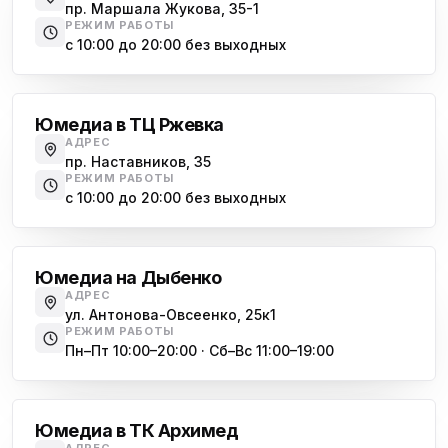
Юмедиа на Наставников
пр. Маршала Жукова, 35-1
ю
пр. Наставников 35
РЕЖИМ РАБОТЫ
с 10:00 до 20:00 без выходных
Юмедиа на Дыбенко
Большевиков
ю
ул. Антонова-Овсеенко, 25к1
Юмедиа в ТЦ Ржевка
Юмедиа в ТК Юго-Запад
ю
АДРЕС
пр. Маршала Жукова, 35-1
пр. Наставников, 35
РЕЖИМ РАБОТЫ
Юмедиа на Космонавтов
с 10:00 до 20:00 без выходных
ю
пр. Космонавтов, 38к4
Дыбенко
Юмедиа на Международной
ю
Юмедиа на Дыбенко
ул. Белы Куна, 24к1
АДРЕС
ул. Антонова-Овсеенко, 25к1
Юмедиа в Купчино
ю
РЕЖИМ РАБОТЫ
ул. Будапештская, 87-3
Пн–Пт 10:00–20:00 · Сб–Вс 11:00–19:00
Академическая
Юмедиа Сервис в Колпино
ю
ул. Тверская 60, Колпино
Юмедиа в ТК Архимед