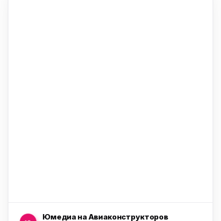
ю
ю
ю
ю
Юмедиа на Авиаконструкторов