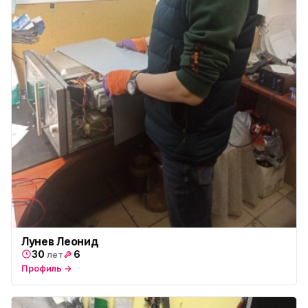
Лунев Леонид
30
6
лет
Профиль →