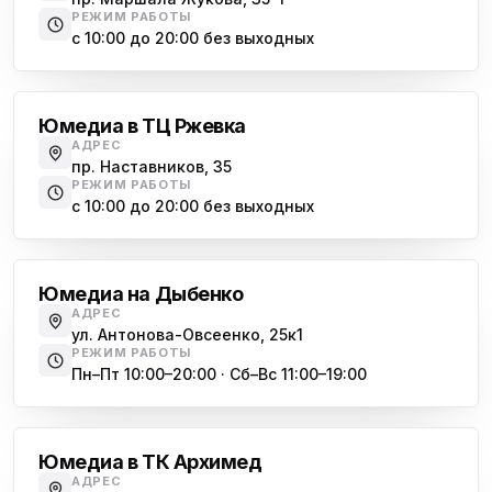
ю
пр. Наставников 35
РЕЖИМ РАБОТЫ
с 10:00 до 20:00 без выходных
Юмедиа на Дыбенко
Большевиков
ю
ул. Антонова-Овсеенко, 25к1
Юмедиа в ТЦ Ржевка
Юмедиа в ТК Юго-Запад
ю
АДРЕС
пр. Маршала Жукова, 35-1
пр. Наставников, 35
РЕЖИМ РАБОТЫ
Юмедиа на Космонавтов
с 10:00 до 20:00 без выходных
ю
пр. Космонавтов, 38к4
Дыбенко
Юмедиа на Международной
ю
Юмедиа на Дыбенко
ул. Белы Куна, 24к1
АДРЕС
ул. Антонова-Овсеенко, 25к1
Юмедиа в Купчино
ю
РЕЖИМ РАБОТЫ
ул. Будапештская, 87-3
Пн–Пт 10:00–20:00 · Сб–Вс 11:00–19:00
Академическая
Юмедиа Сервис в Колпино
ю
ул. Тверская 60, Колпино
Юмедиа в ТК Архимед
Юмедиа во Всеволожске
АДРЕС