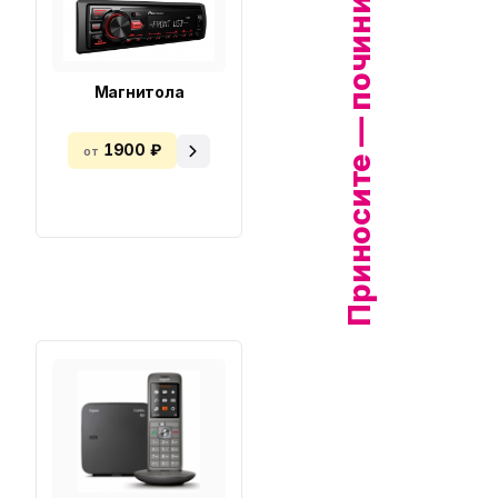
Приносите — починим!
Магнитола
1900 ₽
от