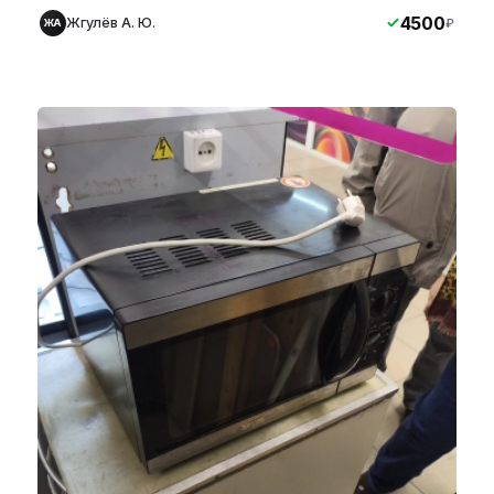
4500
Жгулёв А. Ю.
₽
ЖА