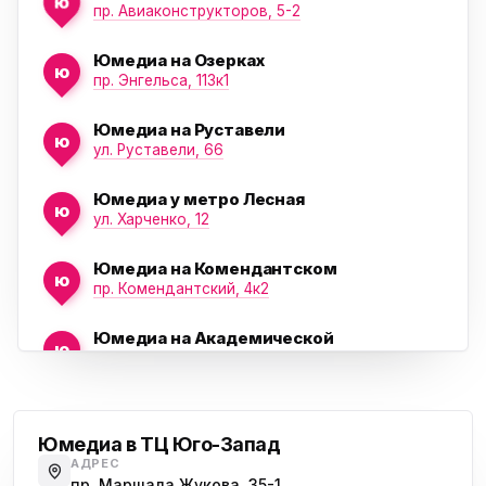
ю
пр. Авиаконструкторов, 5-2
Юмедиа на Озерках
ю
ю
пр. Энгельса, 113к1
Юмедиа на Руставели
ю
ул. Руставели, 66
Юмедиа у метро Лесная
ю
ул. Харченко, 12
Юмедиа на Комендантском
ю
пр. Комендантский, 4к2
Юмедиа на Академической
ю
пр. Науки, 21к1
Проспект Ветеранов
Юмедиа на Васильевском острове
ю
Морская набережная, 35
Юмедиа в ТЦ Юго-Запад
АДРЕС
Юмедиа на Наставников
пр. Маршала Жукова, 35-1