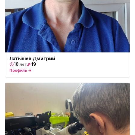
Латышев Дмитрий
18
19
лет
Профиль →