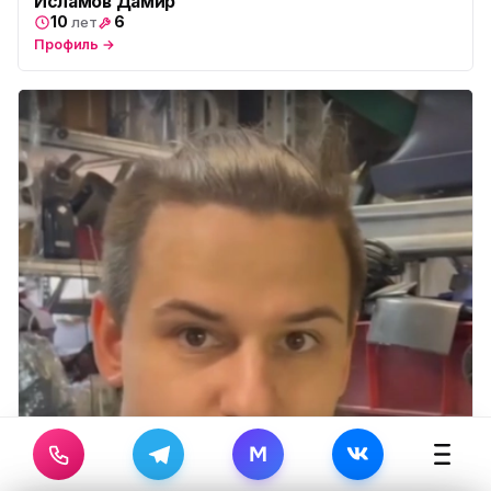
Исламов Дамир
10
6
лет
Профиль →
M