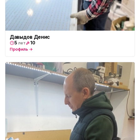
Давыдов Денис
5
10
лет
Профиль →