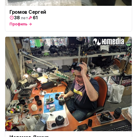
Громов Сергей
38
61
лет
Профиль →