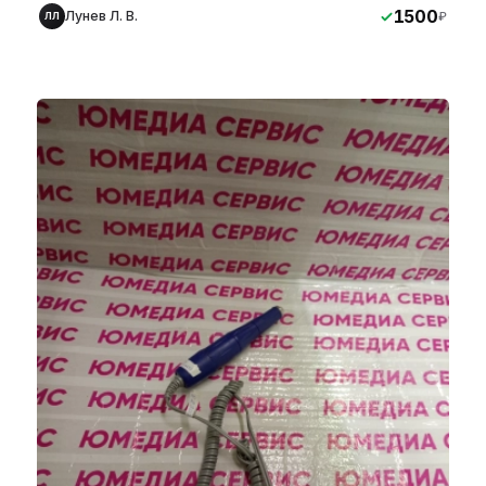
1500
Лунев Л. В.
₽
ЛЛ