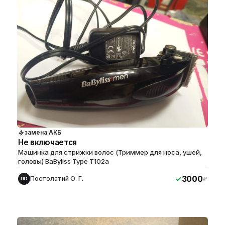
замена АКБ
Не включается
Машинка для стрижки волос (Триммер для носа, ушей,
головы) BaByliss Type T102a
3000
Постолатий О. Г.
₽
ПО