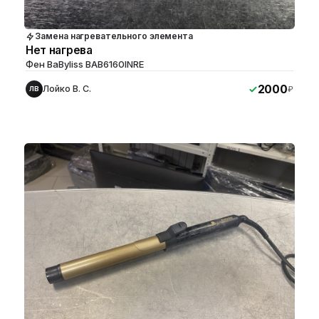
Замена нагревательного элемента
Нет нагрева
Фен BaByliss BAB6160INRE
2000
Лойко В. С.
₽
ЛВ