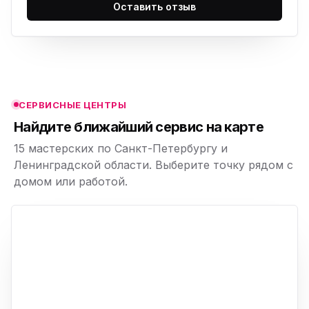
ю
Оставить отзыв
ю
ю
ю
СЕРВИСНЫЕ ЦЕНТРЫ
ю
Найдите ближайший сервис на карте
15 мастерских по Санкт-Петербургу и
Ленинградской области. Выберите точку рядом с
домом или работой.
ю
p,
+
−
ю