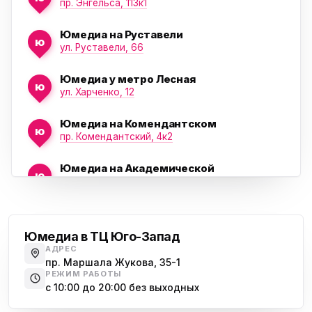
пр. Энгельса, 113к1
Юмедиа на Руставели
ю
ул. Руставели, 66
Юмедиа у метро Лесная
ю
ул. Харченко, 12
Юмедиа на Комендантском
ю
пр. Комендантский, 4к2
Юмедиа на Академической
ю
пр. Науки, 21к1
Проспект Ветеранов
Юмедиа на Васильевском острове
ю
Морская набережная, 35
Юмедиа в ТЦ Юго-Запад
АДРЕС
Юмедиа на Наставников
пр. Маршала Жукова, 35-1
ю
пр. Наставников 35
РЕЖИМ РАБОТЫ
с 10:00 до 20:00 без выходных
Юмедиа на Дыбенко
Большевиков
ю