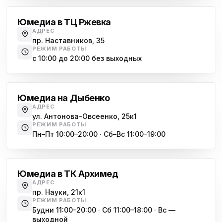
ул. Антонова-Овсеенко, 25к1
Юмедиа в ТЦ Ржевка
Юмедиа в ТК Юго-Запад
ю
АДРЕС
пр. Маршала Жукова, 35-1
пр. Наставников, 35
РЕЖИМ РАБОТЫ
Юмедиа на Космонавтов
с 10:00 до 20:00 без выходных
ю
пр. Космонавтов, 38к4
Дыбенко
Юмедиа на Международной
ю
Юмедиа на Дыбенко
ул. Белы Куна, 24к1
АДРЕС
ул. Антонова-Овсеенко, 25к1
Юмедиа в Купчино
ю
РЕЖИМ РАБОТЫ
ул. Будапештская, 87-3
Пн–Пт 10:00–20:00 · Сб–Вс 11:00–19:00
Академическая
Юмедиа Сервис в Колпино
ю
ул. Тверская 60, Колпино
Юмедиа в ТК Архимед
Юмедиа во Всеволожске
АДРЕС
ю
пр. Науки, 21к1
пр. Христиновский 28, Всеволожск
РЕЖИМ РАБОТЫ
Будни 11:00–20:00 · Сб 11:00–18:00 · Вс —
выходной