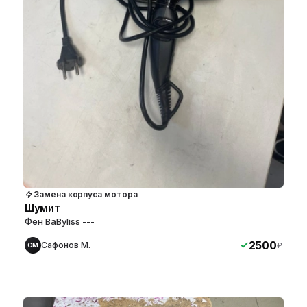
Замена корпуса мотора
Шумит
Фен BaByliss ---
2500
Сафонов М.
₽
СМ