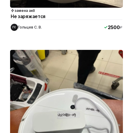
замена акб
Не заряжается
2500
Гольцев С. В.
₽
ГС