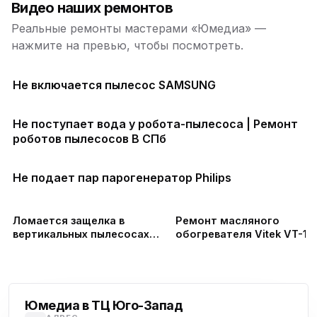
Видео наших ремонтов
Реальные ремонты мастерами «Юмедиа» —
нажмите на превью, чтобы посмотреть.
Не включается пылесос SAMSUNG
Не поступает вода у робота-пылесоса | Ремонт
роботов пылесосов В СПб
Не подает пар парогенератор Philips
Ломается защелка в
Ремонт масляного
вертикальных пылесосах
обогревателя Vitek VT-17
Тефаль #shortsvideo
не включается (замена
платы управления и плат
Проспект Ветеранов
питания)
Юмедиа в ТЦ Юго-Запад