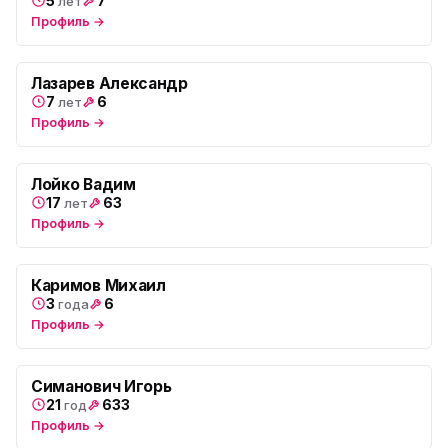
5
7
лет
Профиль →
Лазарев Александр
7
6
лет
Профиль →
Лойко Вадим
17
63
лет
Профиль →
Каримов Михаил
3
6
года
Профиль →
Симанович Игорь
21
633
год
Профиль →