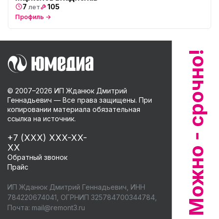
7
105
лет
Профиль →
© 2007–
2026
ИП Жданюк Дмитрий
Геннадьевич — Все права защищены. При
копировании материала обязательная
ссылка на источник.
+7 (XXX) XXX-XX-
XX
Обратный звонок
Прайс
ИП Жданюк Дмитрий Геннадьевич, ИНН
784220674041, ОГРНИП 325784700344784,
Почта:
mail@remont3.ru