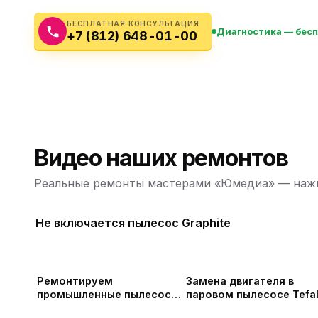
Бытовая техника
Ви
БЕСПЛАТНАЯ КОНСУЛЬТАЦИЯ
Диагностика — бес
+7 (812) 648-01-00
Ото
Фототехника
Оргтехника
Паро
Сушил
Аудиотехника
Электротранспорт
Видео наших ремонтов
Электроинструмент
Реальные ремонты мастерами «Юмедиа» — нажм
Бензотехника
Не включается пылесос Graphite
Садовая техника
Ремонтируем
Замена двигателя в
промышленные пылесосы
паровом пылесосе Tefa
Дастпром ПП-220 в СПб
Clean & Steam Multi