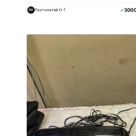
300
Постолатий О. Г.
ПО