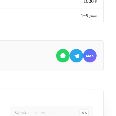
1000
₽
1–6
дней
MAX
⌘ K