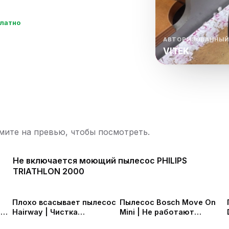
нный шкаф
Вентиляция
Осушитель возду
платно
пительный
Бьюти холодильник
Водонагревате
котел
АВТОРИЗОВАННЫЙ
VITEK
конвектомат
Бойлер
Кулер для вод
ьная машина
Тепловая завеса
ите на превью, чтобы посмотреть.
Не включается моющий пылесос PHILIPS
TRIATHLON 2000
Плохо всасывает пылесос
Пылесос Bosch Move On
l
Hairway | Чистка
Mini | Не работают
пылесоса
режимы переключения |