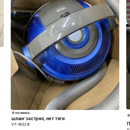
починка
шланг застрял, нет тяги
П
VT-1832 B
V