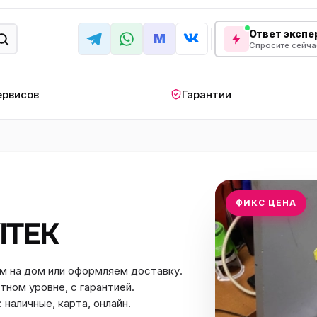
Ответ экспер
M
Спросите сейча
ервисов
Гарантии
КРУПНАЯ БЫТОВАЯ ТЕХНИКА
лодильник
Стиральная машина
Кондиционер
апольный
Мобильный
Посудомоечна
ФИКС ЦЕНА
ндиционер
кондиционер
машина
ITEK
овая плита
Варочная панель
Беговая дорожк
отренажер
Сушильный шкаф
Духовой шкаф
м на дом или оформляем доставку.
тном уровне, с гарантией.
лодильная
Холодильный шкаф
Встраиваемая с
камера
наличные, карта, онлайн.