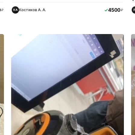
0
4500
Костиков А. А.
₽
₽
КА