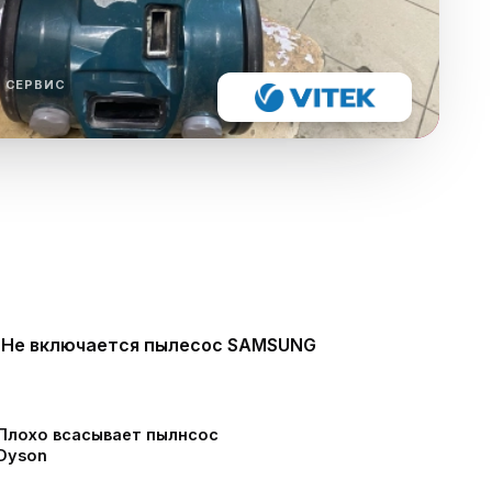
ха
ль
 СЕРВИС
ы
Не включается пылесос SAMSUNG
Плохо всасывает пылнсос
Dyson