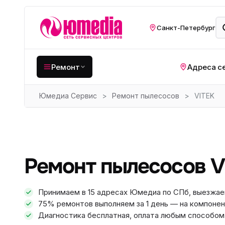
Санкт-Петербург
Ремонт
Адреса с
Юмедиа Сервис
>
Ремонт пылесосов
>
VITEK
Крупная бытовая
техника
Хо
Кухонная техника
Н
ко
Мелкая цифровая
Ремонт пылесосов V
техника
Газ
Видеотехника
Вел
Принимаем в 15 адресах Юмедиа по СПб, выезжае
75% ремонтов выполняем за 1 день — на компонен
Компьютерная техника
Хо
Диагностика бесплатная, оплата любым способом: 