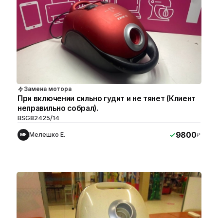
Замена мотора
При включении сильно гудит и не тянет (Клиент
неправильно собрал).
BSG82425/14
9800
Мелешко Е.
₽
МЕ