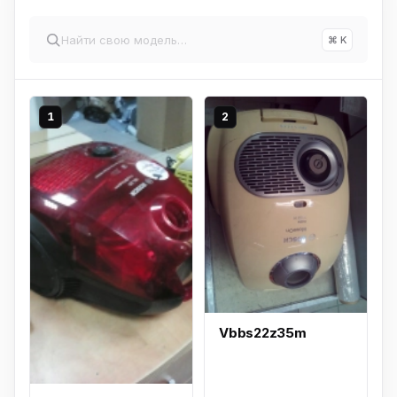
⌘ K
1
2
Vbbs22z35m