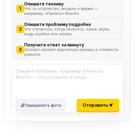
Опишите технику
1
Что за устройство, модель и фирма —
например, «Пылесос Bosch»
Опишите проблему подробно
2
Что случилось, когда началось, какие звуки,
коды ошибок или запахи
Получите ответ за минуту
3
Эксперт назовёт вероятную причину и стоимость
ремонта
ю
ю
Отправить
Прикрепить фото
ю
ю