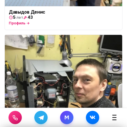
Давыдов Денис
5
43
лет
Профиль →
M