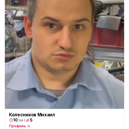
ю
пр. Космонавтов, 38к4
Юмедиа на Международной
ю
ул. Белы Куна, 24к1
Юмедиа в Купчино
ю
ул. Будапештская, 87-3
Юмедиа Сервис в Колпино
ю
ул. Тверская 60, Колпино
Юмедиа во Всеволожске
ю
пр. Христиновский 28, Всеволожск
Колесников Михаил
10
5
лет
Профиль →