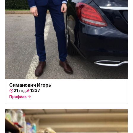
Симанович Игорь
21
1237
год
Профиль →