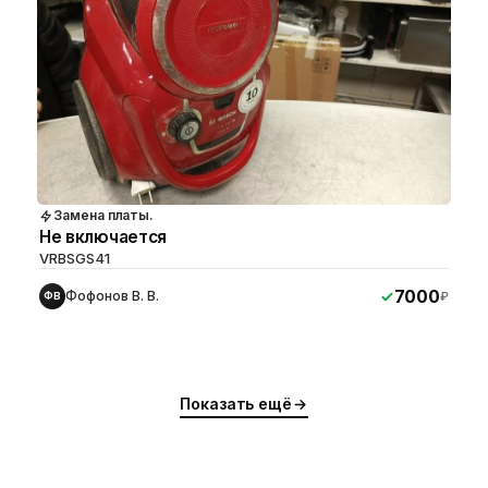
Замена платы.
Не включается
VRBSGS41
7000
Фофонов В. В.
₽
ФВ
Показать ещё