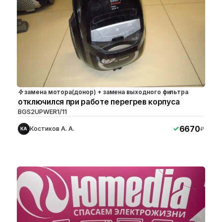
замена мотора(донор) + замена выходного фильтра
отключился при работе перегрев корпуса
BGS2UPWER1/11
6670
Костиков А. А.
₽
КА