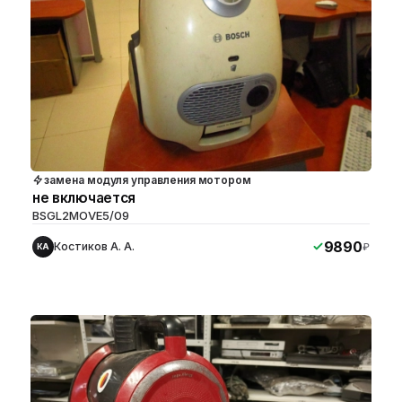
замена модуля управления мотором
не включается
BSGL2MOVE5/09
9890
Костиков А. А.
₽
КА