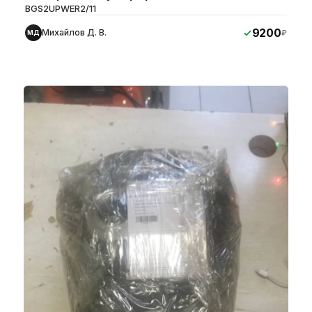
BGS2UPWER2/11
9200
Михайлов Д. В.
₽
МД