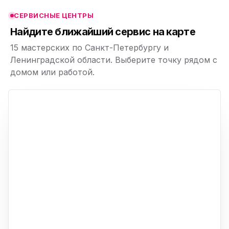
СЕРВИСНЫЕ ЦЕНТРЫ
ю
Найдите ближайший сервис на карте
15 мастерских по Санкт-Петербургу и
Ленинградской области. Выберите точку рядом с
домом или работой.
ю
p,
+
−
ю
ю
ю