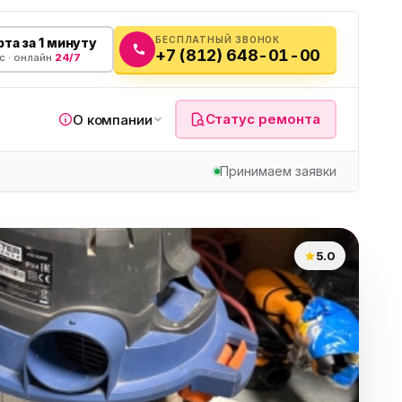
БЕСПЛАТНЫЙ ЗВОНОК
та за 1 минуту
+7 (812) 648-01-00
с · онлайн
24/7
Статус ремонта
О компании
Принимаем заявки
я
5.0
а
вч