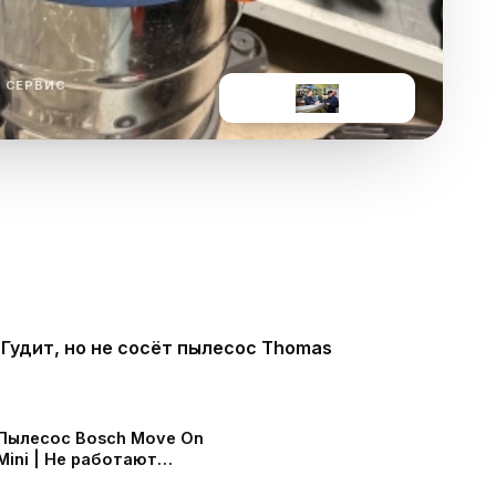
ха
ль
 СЕРВИС
ы
Гудит, но не сосёт пылесос Thomas
Пылесос Bosch Move On
Mini | Не работают
режимы переключения |