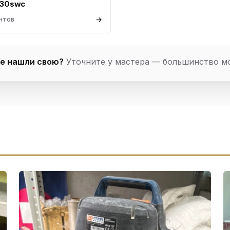
530swc
→
нтов
е нашли свою?
Уточните у мастера — большинство м