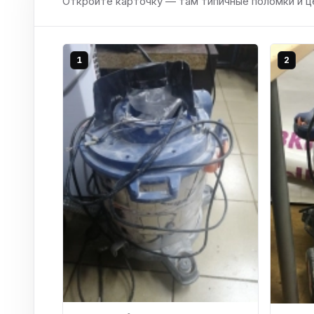
Откройте карточку — там типичные поломки и ц
1
2