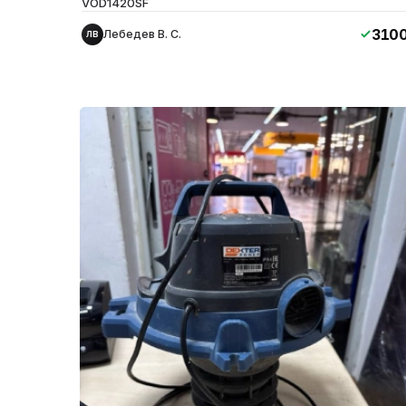
VOD1420SF
310
Лебедев В. С.
ЛВ