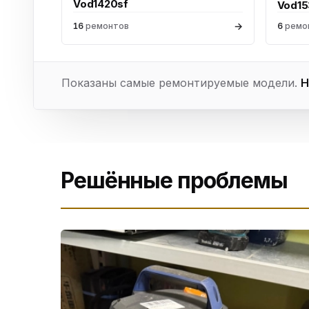
Vod1420sf
Vod1
→
16
ремонтов
6
ремо
Показаны самые ремонтируемые модели.
Н
Решённые проблемы