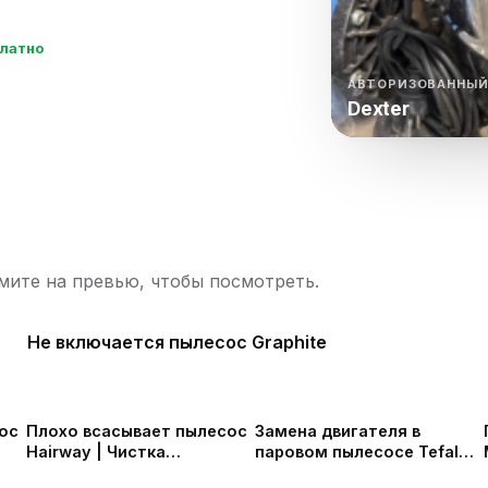
нный шкаф
Вентиляция
Осушитель возду
платно
пительный
Бьюти холодильник
Водонагревате
котел
АВТОРИЗОВАННЫЙ
Dexter
конвектомат
Бойлер
Кулер для вод
ьная машина
Тепловая завеса
ите на превью, чтобы посмотреть.
Не включается пылесос Graphite
ос
Плохо всасывает пылесос
Замена двигателя в
Hairway | Чистка
паровом пылесосе Tefal
пылесоса
Clean & Steam Multi