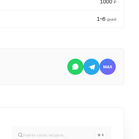
1000
₽
1–6
дней
MAX
⌘ K