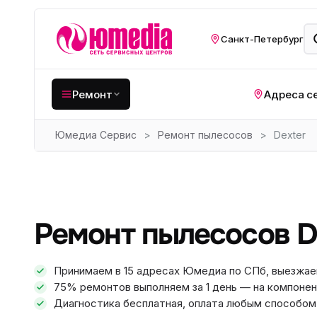
Санкт-Петербург
Ремонт
Адреса с
Юмедиа Сервис
>
Ремонт пылесосов
>
Dexter
Крупная бытовая
техника
Хо
Кухонная техника
Н
ко
Мелкая цифровая
Ремонт пылесосов D
техника
Газ
Видеотехника
Вел
Принимаем в 15 адресах Юмедиа по СПб, выезжае
75% ремонтов выполняем за 1 день — на компонен
Компьютерная техника
Хо
Диагностика бесплатная, оплата любым способом: 