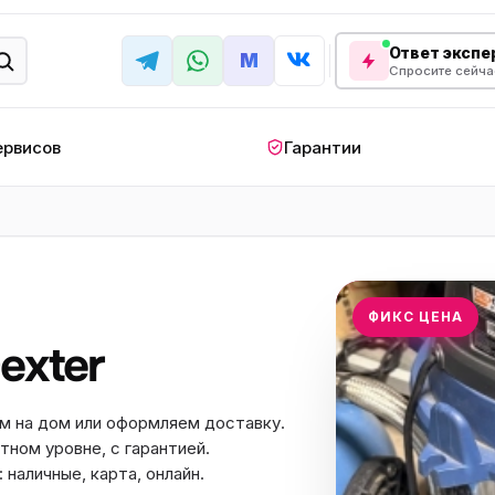
Ответ экспер
M
Спросите сейча
ервисов
Гарантии
КРУПНАЯ БЫТОВАЯ ТЕХНИКА
лодильник
Стиральная машина
Кондиционер
апольный
Мобильный
Посудомоечна
ФИКС ЦЕНА
ндиционер
кондиционер
машина
exter
овая плита
Варочная панель
Беговая дорожк
отренажер
Сушильный шкаф
Духовой шкаф
м на дом или оформляем доставку.
тном уровне, с гарантией.
лодильная
Холодильный шкаф
Встраиваемая с
камера
наличные, карта, онлайн.