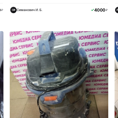
0
4000
Симанович И. Б.
₽
₽
СИ