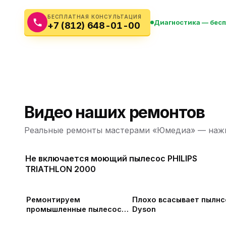
Бытовая техника
Ви
БЕСПЛАТНАЯ КОНСУЛЬТАЦИЯ
Диагностика — бес
+7 (812) 648-01-00
Ото
Фототехника
Оргтехника
Паро
Сушил
Аудиотехника
Электротранспорт
Видео наших ремонтов
Электроинструмент
Реальные ремонты мастерами «Юмедиа» — нажм
Бензотехника
Не включается моющий пылесос PHILIPS
TRIATHLON 2000
Садовая техника
Ремонтируем
Плохо всасывает пылнс
промышленные пылесосы
Dyson
Дастпром ПП-220 в СПб