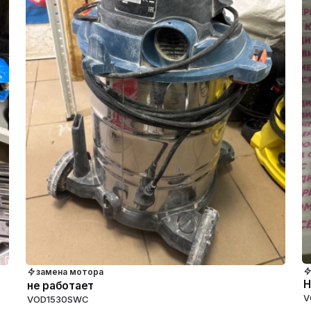
замена мотора
Н
не работает
V
VOD1530SWC