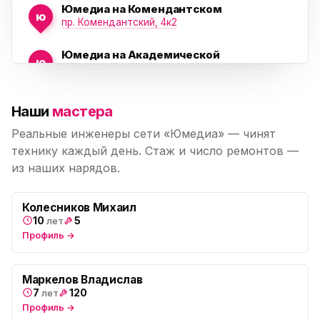
Юмедиа на Комендантском
ю
пр. Комендантский, 4к2
Юмедиа на Академической
ю
пр. Науки, 21к1
Юмедиа на Васильевском острове
ю
Наши
мастера
Морская набережная, 35
Реальные инженеры сети «Юмедиа» — чинят
Юмедиа на Наставников
технику каждый день. Стаж и число ремонтов —
ю
пр. Наставников 35
из наших нарядов.
Юмедиа на Дыбенко
ю
ул. Антонова-Овсеенко, 25к1
Колесников Михаил
10
5
лет
Профиль →
Юмедиа в ТК Юго-Запад
ю
пр. Маршала Жукова, 35-1
Маркелов Владислав
Юмедиа на Космонавтов
ю
7
120
лет
пр. Космонавтов, 38к4
Профиль →