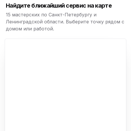
ю
Найдите ближайший сервис на карте
15 мастерских по Санкт-Петербургу и
Ленинградской области. Выберите точку рядом с
домом или работой.
ю
p,
+
−
ю
ю
ю
ю