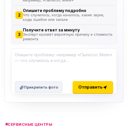
например, «Пылесос Miele»
Опишите проблему подробно
2
Что случилось, когда началось, какие звуки,
коды ошибок или запахи
Получите ответ за минуту
3
Эксперт назовёт вероятную причину и стоимость
ремонта
ю
ю
Отправить
Прикрепить фото
ю
ю
СЕРВИСНЫЕ ЦЕНТРЫ