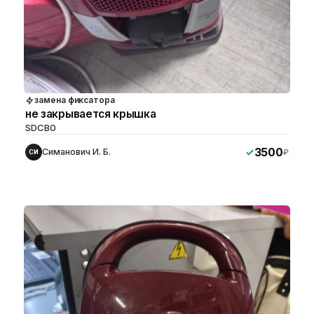
замена фиксатора
не закрывается крышка
SDCB0
3500
Симанович И. Б.
₽
СИ