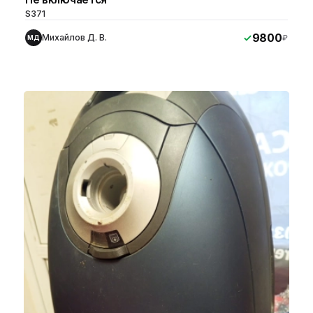
S371
9800
Михайлов Д. В.
₽
МД