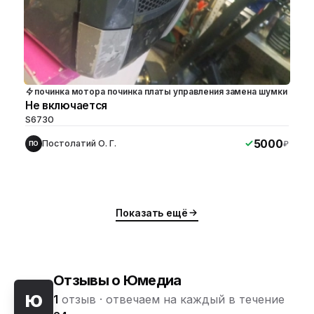
починка мотора починка платы управления замена шумки
Не включается
S6730
5000
Постолатий О. Г.
₽
ПО
Показать ещё
Отзывы о Юмедиа
ю
1
отзыв ·
отвечаем на каждый в течение