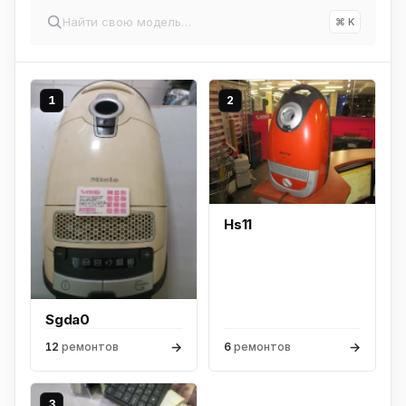
⌘ K
1
2
Hs11
Sgda0
→
→
12
ремонтов
6
ремонтов
3