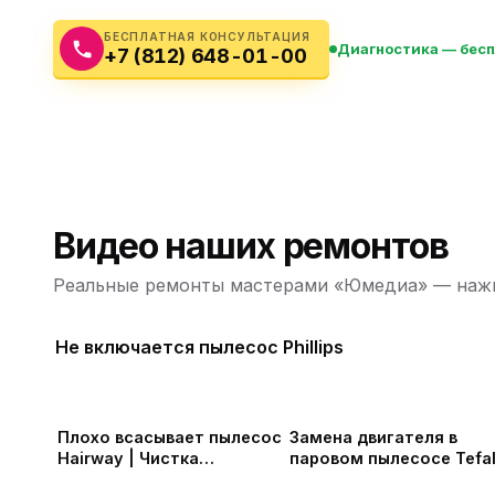
Бытовая техника
Ви
БЕСПЛАТНАЯ КОНСУЛЬТАЦИЯ
Диагностика — бес
+7 (812) 648-01-00
Ото
Фототехника
Оргтехника
Паро
Сушил
Аудиотехника
Электротранспорт
Видео наших ремонтов
Электроинструмент
Реальные ремонты мастерами «Юмедиа» — нажм
Бензотехника
Не включается пылесос Phillips
Садовая техника
Плохо всасывает пылесос
Замена двигателя в
Hairway | Чистка
паровом пылесосе Tefa
пылесоса
Clean & Steam Multi