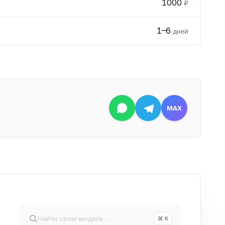
1000
₽
1–6
дней
MAX
⌘ K