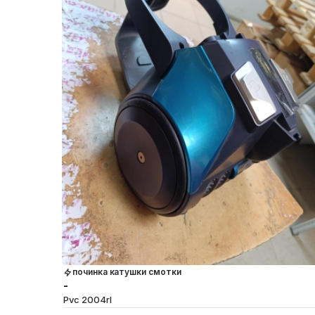
починка катушки смотки
-
Pvc 2004rl