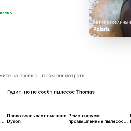
нный шкаф
Вентиляция
Осушитель возду
платно
пительный
Бьюти холодильник
Водонагревате
котел
АВТОРИЗОВАННЫЙ
Polaris
конвектомат
Бойлер
Кулер для вод
ьная машина
Тепловая завеса
ите на превью, чтобы посмотреть.
Гудит, но не сосёт пылесос Thomas
Плохо всасывает пылнсос
Ремонтируем
l
Dyson
промышленные пылесосы
Дастпром ПП-220 в СПб