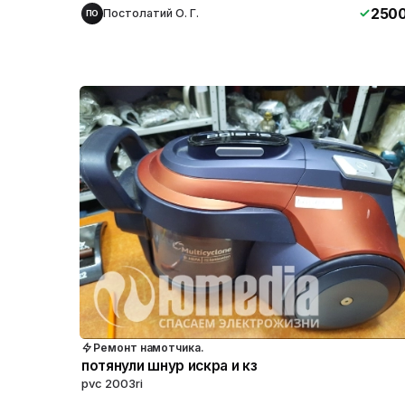
250
Постолатий О. Г.
ПО
Ремонт намотчика.
потянули шнур искра и кз
pvc 2003ri