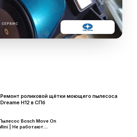
ха
ль
 СЕРВИС
ы
Ремонт роликовой щётки моющего пылесоса
Dreame H12 в СПб
Пылесос Bosch Move On
Mini | Не работают
режимы переключения |