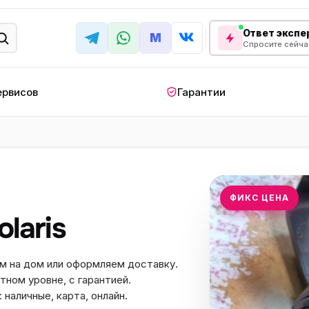
Ответ экспер
M
Спросите сейча
ервисов
Гарантии
КРУПНАЯ БЫТОВАЯ ТЕХНИКА
лодильник
Стиральная машина
Кондиционер
апольный
Мобильный
Посудомоечна
ФИКС ЦЕНА
ндиционер
кондиционер
машина
laris
овая плита
Варочная панель
Беговая дорожк
отренажер
Сушильный шкаф
Духовой шкаф
м на дом или оформляем доставку.
тном уровне, с гарантией.
лодильная
Холодильный шкаф
Встраиваемая с
камера
наличные, карта, онлайн.