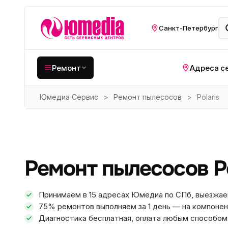
Санкт-Петербург
Ремонт
Адреса с
Юмедиа Сервис
>
Ремонт пылесосов
>
Polaris
Крупная бытовая
техника
Хо
Кухонная техника
Н
ко
Мелкая цифровая
Ремонт пылесосов Po
техника
Газ
Видеотехника
Вел
Принимаем в 15 адресах Юмедиа по СПб, выезжае
75% ремонтов выполняем за 1 день — на компонен
Компьютерная техника
Хо
Диагностика бесплатная, оплата любым способом: 