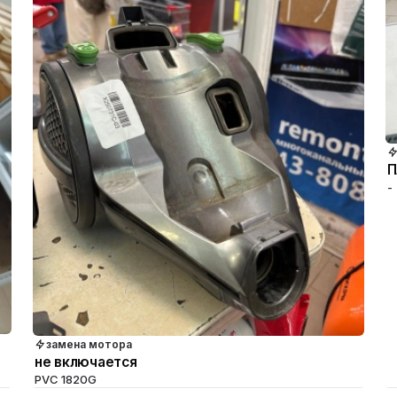
П
-
замена мотора
не включается
PVC 1820G