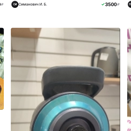
0
3500
Симанович И. Б.
₽
₽
СИ