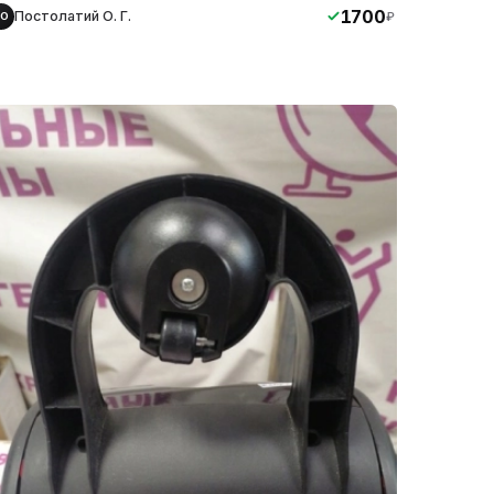
1700
Постолатий О. Г.
₽
ПО