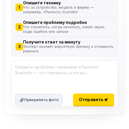
Опишите технику
1
Что за устройство, модель и фирма —
например, «Пылесос Scarlett»
Опишите проблему подробно
2
Что случилось, когда началось, какие звуки,
коды ошибок или запахи
Получите ответ за минуту
3
Эксперт назовёт вероятную причину и стоимость
ремонта
ю
ю
Отправить
Прикрепить фото
ю
ю