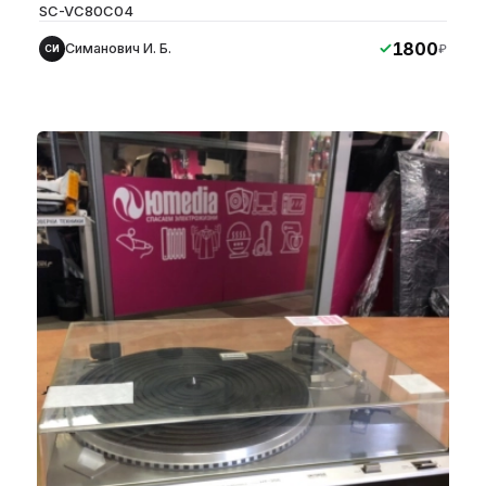
SC-VC80C04
1800
Симанович И. Б.
₽
СИ