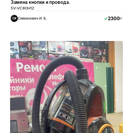
Замена кнопки и провода.
SV-VC80H12
2300
Симанович И. Б.
₽
СИ