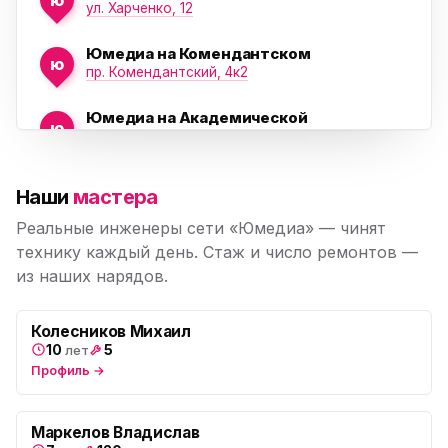
ул. Харченко, 12
Юмедиа на Комендантском
ю
пр. Комендантский, 4к2
Юмедиа на Академической
ю
пр. Науки, 21к1
Юмедиа на Васильевском острове
ю
Наши
мастера
Морская набережная, 35
Реальные инженеры сети «Юмедиа» — чинят
Юмедиа на Наставников
технику каждый день. Стаж и число ремонтов —
ю
пр. Наставников 35
из наших нарядов.
Юмедиа на Дыбенко
ю
ул. Антонова-Овсеенко, 25к1
Колесников Михаил
10
5
лет
Профиль →
Юмедиа в ТК Юго-Запад
ю
пр. Маршала Жукова, 35-1
Маркелов Владислав
Юмедиа на Космонавтов
ю