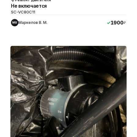
Не включается
SC-VC80C11
1900
Маркелов В. М.
₽
МВ