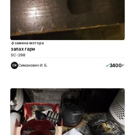
замена мотора
запах гари
SC-288
3400
Симанович И. Б.
₽
СИ