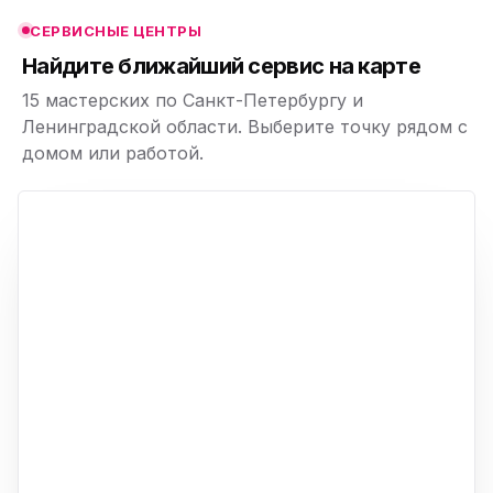
СЕРВИСНЫЕ ЦЕНТРЫ
ю
Найдите ближайший сервис на карте
15 мастерских по Санкт-Петербургу и
Ленинградской области. Выберите точку рядом с
домом или работой.
ю
p,
+
−
ю
ю
ю