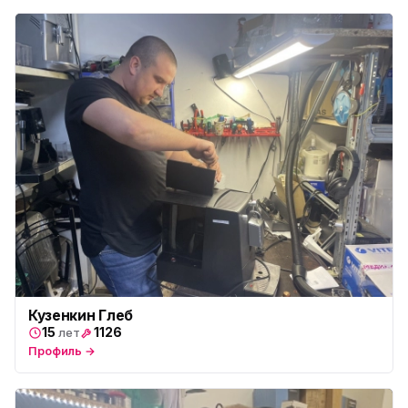
Юмедиа на Дыбенко
ю
ул. Антонова-Овсеенко, 25к1
Юмедиа в ТК Юго-Запад
ю
пр. Маршала Жукова, 35-1
Юмедиа на Космонавтов
ю
пр. Космонавтов, 38к4
Юмедиа на Международной
ю
ул. Белы Куна, 24к1
Юмедиа в Купчино
ю
ул. Будапештская, 87-3
Юмедиа Сервис в Колпино
ю
Кузенкин Глеб
ул. Тверская 60, Колпино
15
1126
лет
Профиль →
Юмедиа во Всеволожске
ю
пр. Христиновский 28, Всеволожск