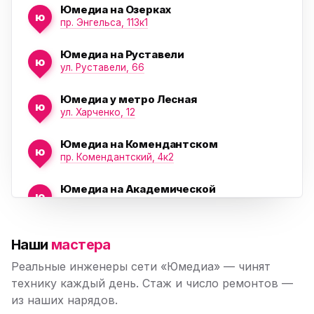
Юмедиа на Озерках
ю
ю
пр. Энгельса, 113к1
Юмедиа на Руставели
ю
ул. Руставели, 66
Юмедиа у метро Лесная
ю
ул. Харченко, 12
Юмедиа на Комендантском
ю
пр. Комендантский, 4к2
Юмедиа на Академической
ю
пр. Науки, 21к1
Юмедиа на Васильевском острове
ю
Наши
мастера
Морская набережная, 35
Реальные инженеры сети «Юмедиа» — чинят
Юмедиа на Наставников
технику каждый день. Стаж и число ремонтов —
ю
пр. Наставников 35
из наших нарядов.