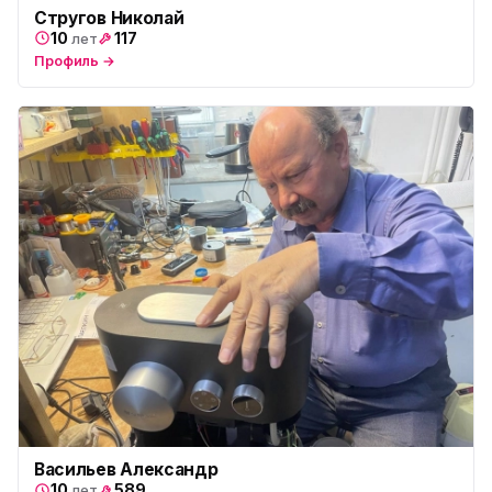
Стругов Николай
10
117
лет
Профиль →
Васильев Александр
10
589
лет