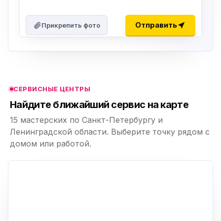
ю
ю
Отправить
Прикрепить фото
ю
ю
СЕРВИСНЫЕ ЦЕНТРЫ
ю
Найдите ближайший сервис на карте
15 мастерских по Санкт-Петербургу и
Ленинградской области. Выберите точку рядом с
домом или работой.
ю
p,
+
−
ю