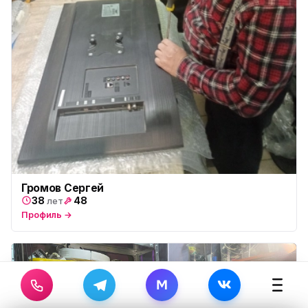
Громов Сергей
38
48
лет
Профиль →
M