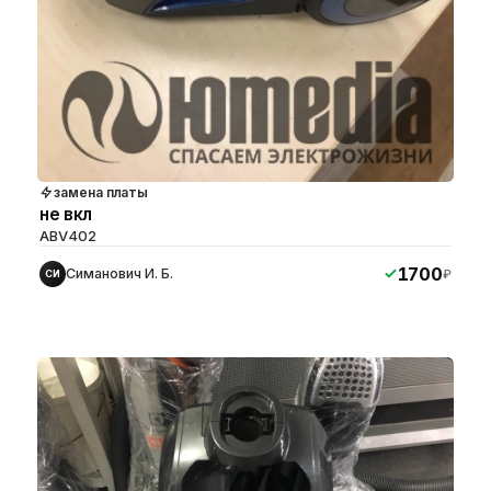
замена платы
не вкл
ABV402
1700
Симанович И. Б.
₽
СИ