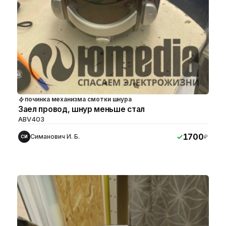
починка механизма смотки шнура
Заел провод, шнур меньше стал
ABV403
1700
Симанович И. Б.
₽
СИ