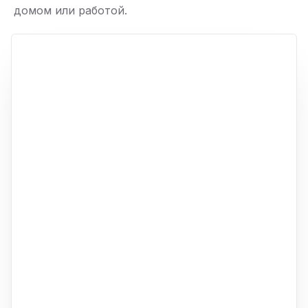
домом или работой.
ю
p,
+
−
ю
ю
ю
ю