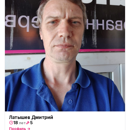
Латышев Дмитрий
18
5
лет
Профиль →