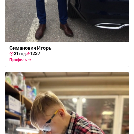
Симанович Игорь
21
1237
год
Профиль →