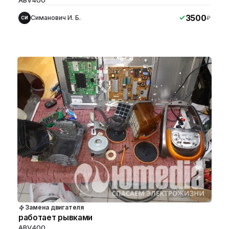
3500
Симанович И. Б.
₽
СИ
Замена двигателя
работает рывками
ABV400