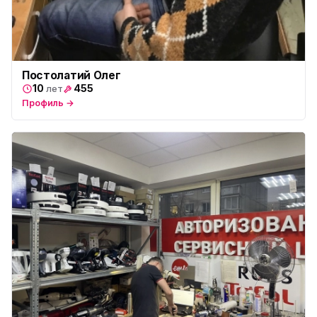
Постолатий Олег
10
455
лет
Профиль →