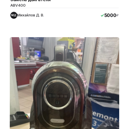
ABV400
5000
Михайлов Д. В.
₽
МД