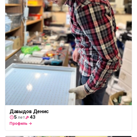
Давыдов Денис
5
43
лет
Профиль →