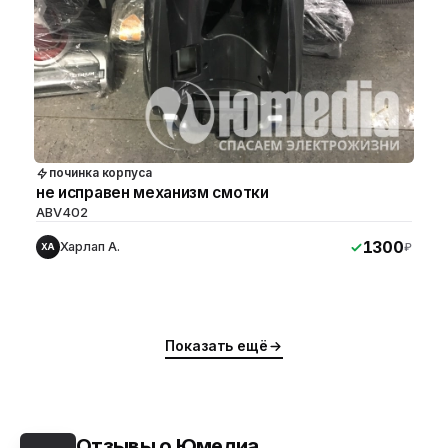
починка корпуса
не исправен механизм смотки
ABV402
1300
Харлап А.
₽
ХА
Показать ещё
Отзывы о Юмедиа