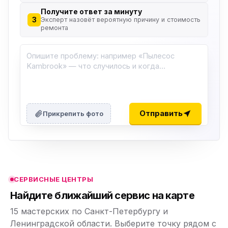
Получите ответ за минуту
3
Эксперт назовёт вероятную причину и стоимость
ремонта
ю
ю
Отправить
Прикрепить фото
ю
ю
СЕРВИСНЫЕ ЦЕНТРЫ
ю
Найдите ближайший сервис на карте
15 мастерских по Санкт-Петербургу и
Ленинградской области. Выберите точку рядом с